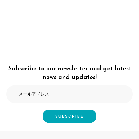
Subscribe to our newsletter and get latest
news and updates!
メ
ー
ル
ア
SUBSCRIBE
ド
レ
ス