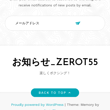
receive notifications of new posts by email.
メ

ー
ル
ア
ド
レ
ス
お知らせ_ZEROT55
楽しくボクシング！
BACK TO TOP
Proudly powered by WordPress
|
Theme: Memory by