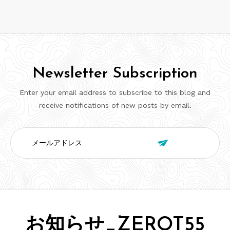
Newsletter Subscription
Enter your email address to subscribe to this blog and
receive notifications of new posts by email.
メ

ー
ル
ア
ド
レ
ス
お知らせ_ZEROT55