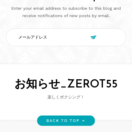
Enter your email address to subscribe to this blog and
receive notifications of new posts by email.
メ

ー
ル
ア
ド
レ
ス
お知らせ_ZEROT55
楽しくボクシング！
BACK TO TOP