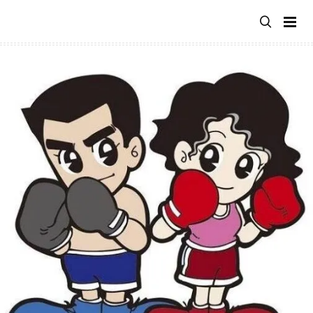
Skip
to
content