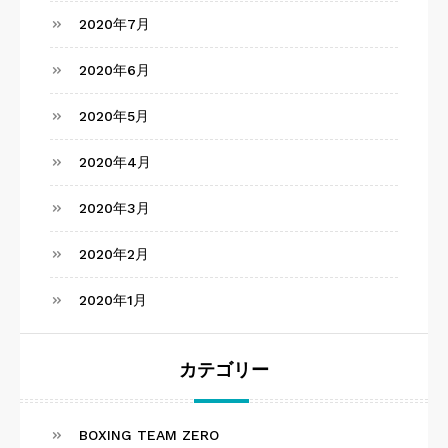
2020年7月
2020年6月
2020年5月
2020年4月
2020年3月
2020年2月
2020年1月
カテゴリー
BOXING TEAM ZERO